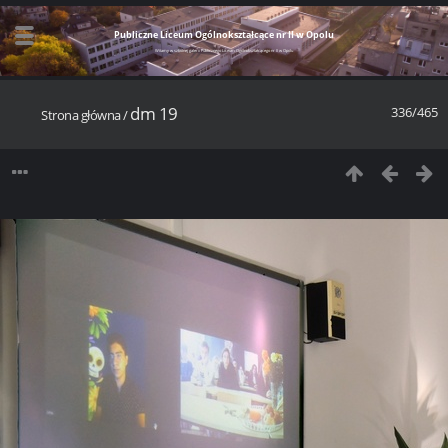
Publiczne Liceum Ogólnokształcące nr II w Opolu
Witamy w szkolnej galerii Publicznego Liceum Ogólnokształcącego nr II w Opolu
dm 19
336/465
Strona główna
/