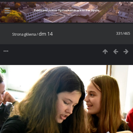
Publiczne Liceum Ogólnokształcące nr II w Opolu
Witamy w szkolnej galerii Publicznego Liceum Ogólnokształcącego nr II w Opolu
dm 14
331/465
Strona główna
/