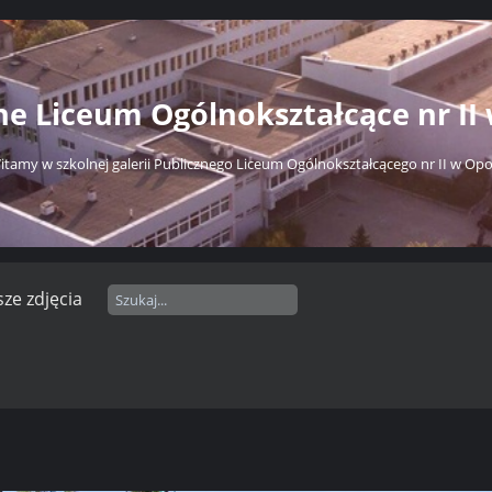
ne Liceum Ogólnokształcące nr II
itamy w szkolnej galerii Publicznego Liceum Ogólnokształcącego nr II w Opo
ze zdjęcia