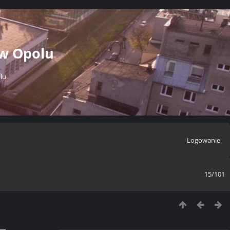
 w Opolu
lu
Logowanie
15/101