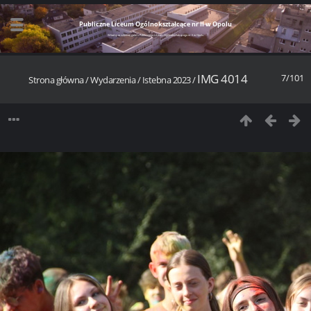
Publiczne Liceum Ogólnokształcące nr II w Opolu
Witamy w szkolnej galerii Publicznego Liceum Ogólnokształcącego nr II w Opolu
IMG 4014
7/101
Strona główna
/
Wydarzenia
/
Istebna 2023
/