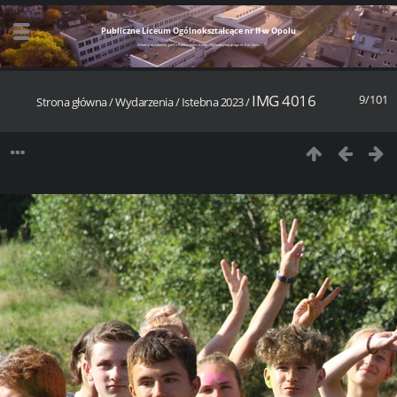
Publiczne Liceum Ogólnokształcące nr II w Opolu
Witamy w szkolnej galerii Publicznego Liceum Ogólnokształcącego nr II w Opolu
IMG 4016
9/101
Strona główna
/
Wydarzenia
/
Istebna 2023
/