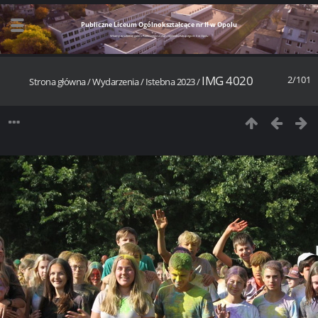
Publiczne Liceum Ogólnokształcące nr II w Opolu
Witamy w szkolnej galerii Publicznego Liceum Ogólnokształcącego nr II w Opolu
IMG 4020
2/101
Strona główna
/
Wydarzenia
/
Istebna 2023
/