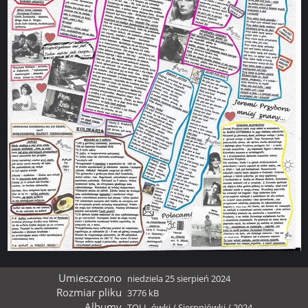
Umieszczono
niedziela 25 sierpień 2024
Rozmiar pliku
3776 kB
Albumy
TOLL-ówki
/
Sierpniówki
/
2024