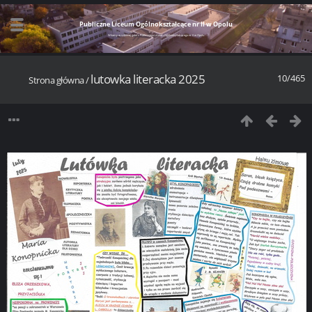
Publiczne Liceum Ogólnokształcące nr II w Opolu
Witamy w szkolnej galerii Publicznego Liceum Ogólnokształcącego nr II w Opolu
lutowka literacka 2025
10/465
Strona główna
/