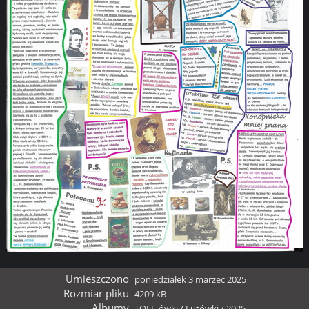
Umieszczono
poniedziałek 3 marzec 2025
Rozmiar pliku
4209 kB
Albumy
TOLL-ówki
/
Lutówki
/
2025