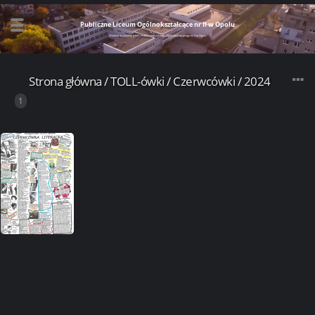
Publiczne Liceum Ogólnokształcące nr II w Opolu
Witamy w szkolnej galerii Publicznego Liceum Ogólnokształcącego nr II w Opolu
Strona główna
/
TOLL-ówki
/
Czerwcówki
/
2024
1